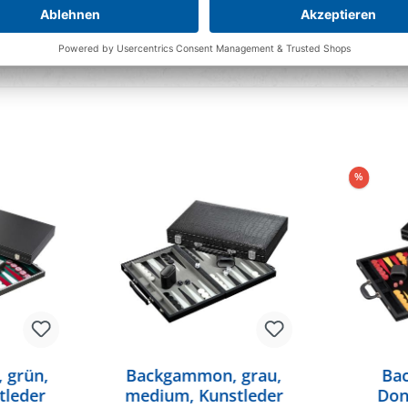
%
nteile nicht für Kinder
sgefahr.
 grün,
Backgammon, grau,
Ba
tleder
medium, Kunstleder
Don