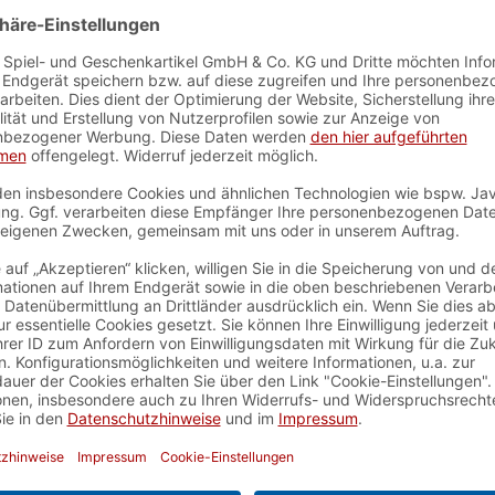
oder sichern Sie ab? Behalten
bringt neuen Schwung und im
für Sie aussieht, Sie können 
Sie dann wieder neu ins Spie
Gewinnen wird, wer als erster
Spielanleitung downloaden
becher
, 4 Würfel
, 15 dunkle
n
, Taktisches Denken