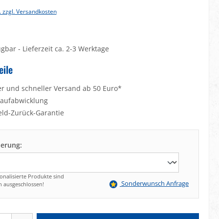
. zzgl. Versandkosten
gbar - Lieferzeit ca. 2-3 Werktage
eile
er und schneller Versand ab 50 Euro*
Kaufabwicklung
eld-Zurück-Garantie
ierung:
onalisierte Produkte sind
Sonderwunsch Anfrage
 ausgeschlossen!
Gib den gewünschten Wert ein oder benutze die Schaltflächen um die Anzahl zu e