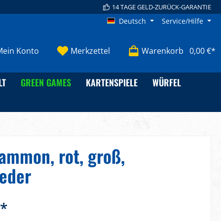
14 TAGE GELD-ZURÜCK-GARANTIE
Deutsch
Service/Hilfe
Mein Konto
Merkzettel
Warenkorb
0,00 €*
LT
GREEN GAMES
KARTENSPIELE
WÜRFEL
mmon, rot, groß,
eder
€*