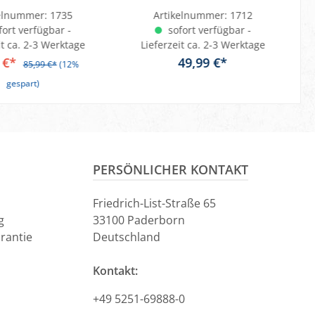
unstleder
Kunstleder,
kelnummer:
1735
Artikelnummer:
1712
magnetisch
ort verfügbar -
sofort verfügbar -
it ca. 2-3 Werktage
Lieferzeit ca. 2-3 Werktage
 €*
49,99 €*
85,99 €*
(12%
gespart)
In den Warenkorb
en Warenkorb
PERSÖNLICHER KONTAKT
Friedrich-List-Straße 65
g
33100 Paderborn
rantie
Deutschland
Kontakt:
+49 5251-69888-0