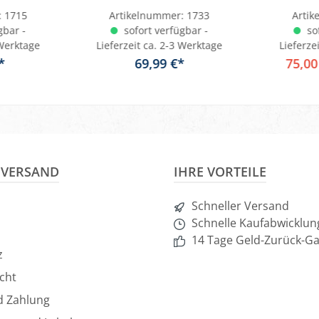
K
:
1715
Artikelnummer:
1733
Arti
gbar -
sofort verfügbar -
sof
 Werktage
Lieferzeit ca. 2-3 Werktage
Lieferze
*
69,99 €*
75,00
In den Warenkorb
In d
& VERSAND
IHRE VORTEILE
Schneller Versand
Schnelle Kaufabwicklun
14 Tage Geld-Zurück-Ga
z
cht
d Zahlung