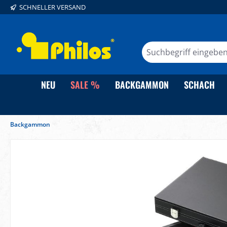
SCHNELLER VERSAND
springen
Zur Hauptnavigation springen
NEU
SALE %
BACKGAMMON
SCHACH
Backgammon
Bildergalerie überspringen