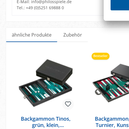
E-Mail: info@philosspiele.de
Tel.: +49 (0)5251 69888 0
Produktmerkmale:
Intarsien
, Steinablage
, Tragegriff
Spielanleitung:
DE, GB, FR, ES, IT, NL, DK, SE, PL, RU
ähnliche Produkte
Zubehör
Spieldauer:
10 min.
Verpackung:
Philos
Produktgalerie überspringen
Bestseller
Warnhinweis:
Achtung! Wegen verschluckbarer Klei
unter 3 Jahren geeignet! Erstickung
Backgammon Tinos,
Backgammon,
grün, klein,
Turnier, Kuns