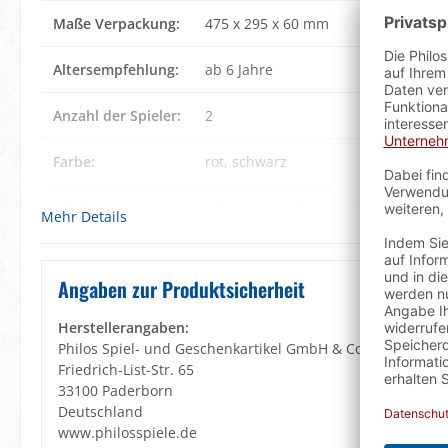
Maße Verpackung:
475 x 295 x 60 mm
Altersempfehlung:
ab 6 Jahre
Anzahl der Spieler:
2
Farbe:
rot
, schwarz
Inhalt:
1 Dopplerwürfel
, 1 Koffer
, 2 Würfel
Mehr Details
Spielsteine
, 15 helle Spielsteine
Lernziele:
Konzentration
, Strategisches Denke
Angaben zur Produktsicherheit
Material Kassette:
Filzinlett
, Kunstleder
, MDF
Herstellerangaben:
Philos Spiel- und Geschenkartikel GmbH & Co. KG
Material
Kunststoff mit Perleffekt
Friedrich-List-Str. 65
Spielsteine:
33100 Paderborn
Deutschland
www.philosspiele.de
Maße Spielsteine:
ø 34 mm