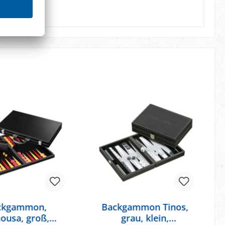
ckgammon,
Backgammon Tinos,
ousa, groß,
grau, klein,