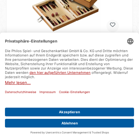
Backgammon Peleponnes, mini
Artikelnummer:
1171
sofort verfügbar - Lieferzeit ca. 2-3 Werktage
32,99 €*
In den Warenkorb