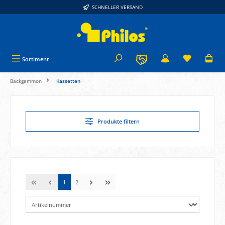
SCHNELLER VERSAND
alt springen
Sortiment
Backgammon
Kassetten
Produkte filtern
1
2