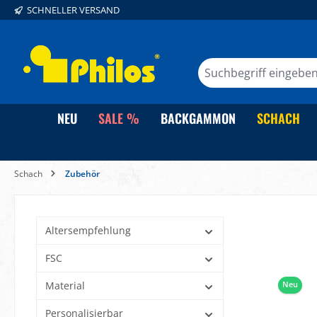
SCHNELLER VERSAND
springen
Zur Hauptnavigation springen
NEU
SALE %
BACKGAMMON
SCHACH
Schach
Zubehör
Altersempfehlung
FSC
Material
Neu
Personalisierbar