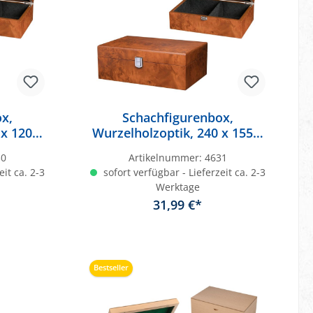
x,
Schachfigurenbox,
x 120 x
Wurzelholzoptik, 240 x 155 x
85 mm
30
Artikelnummer:
4631
eit ca. 2-3
sofort verfügbar - Lieferzeit ca. 2-3
Werktage
31,99 €*
b
In den Warenkorb
Bestseller