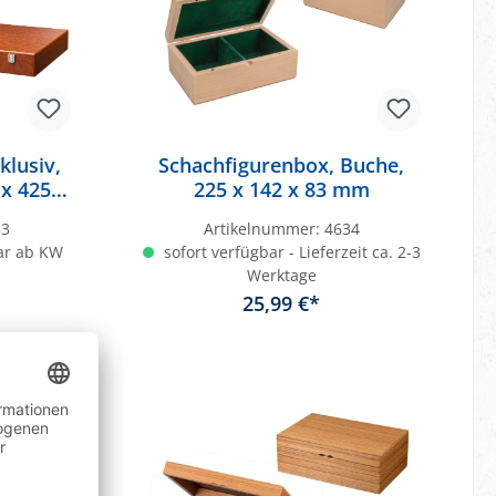
klusiv,
Schachfigurenbox, Buche,
x 425 x
225 x 142 x 83 mm
ächern
33
Artikelnummer:
4634
ar ab KW
sofort verfügbar - Lieferzeit ca. 2-3
Werktage
25,99 €*
In den Warenkorb