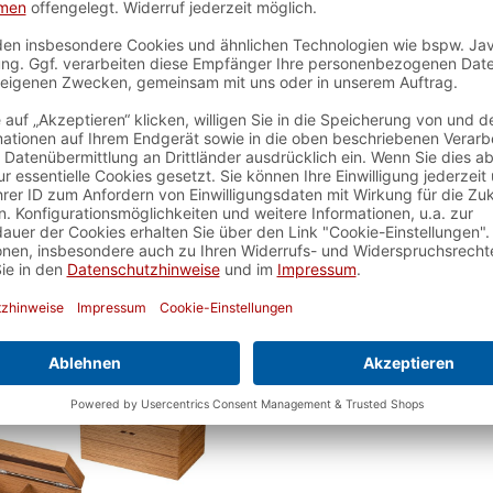
fbeutel aus Samt, rot
Stoffbeutel aus Sam
Artikelnummer:
4636
Artikelnummer:
46
 verfügbar - Lieferzeit ca. 2-3
voraussichtlich verfügb
Werktage
40
4,99 €*
4,99 €*
In den Warenkorb