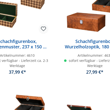
Schachfigurenbox,
Schachfigurenbo
enmuster, 237 x 150 x
Wurzelholzoptik, 180 
90 mm
83 mm
Artikelnummer:
4610
Artikelnummer:
46
 verfügbar - Lieferzeit ca. 2-3
sofort verfügbar - Lieferz
Werktage
Werktage
37,99 €*
27,99 €*
In den Warenkorb
In den Warenkor