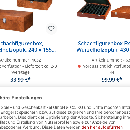
Schachfigurenbox,
Schachfigurenbox Ex
lholzoptik, 240 x 155 x
Wurzelholzoptik, 430 
115 mm
85 mm, mit Einzelf
Artikelnummer:
4632
Artikelnummer:
46
 verfügbar - Lieferzeit ca. 2-3
voraussichtlich verfügb
Werktage
44
33,99 €*
99,99 €*
In den Warenkorb
r
Bestseller