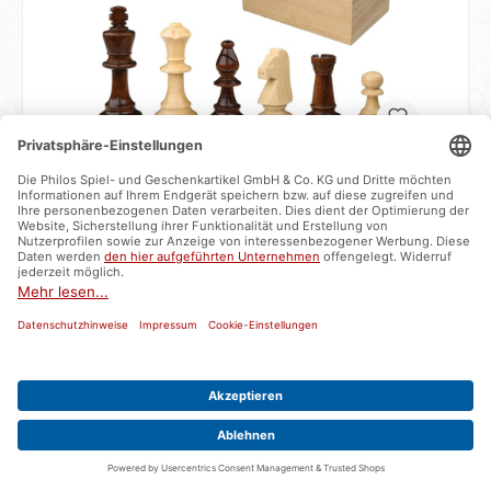
Schachfiguren Richard, Königshöhe 90 mm, in
Holzbox
Artikelnummer:
2092
sofort verfügbar - Lieferzeit ca. 2-3 Werktage
43,99 €*
In den Warenkorb