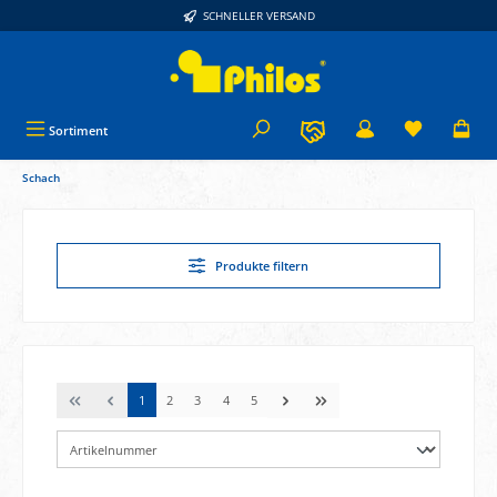
SCHNELLER VERSAND
alt springen
Sortiment
Schach
Produkte filtern
1
2
3
4
5