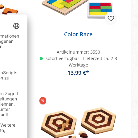
Color Race
49
Artikelnummer:
3550
eit ca. 2-3
sofort verfügbar - Lieferzeit ca. 2-3
Werktage
13,99 €*
gespart)
b
In den Warenkorb
%