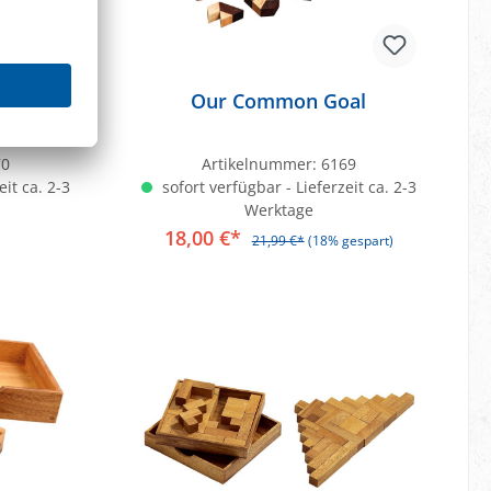
 10
Our Common Goal
70
Artikelnummer:
6169
eit ca. 2-3
sofort verfügbar - Lieferzeit ca. 2-3
Werktage
18,00 €*
21,99 €*
(18% gespart)
b
In den Warenkorb