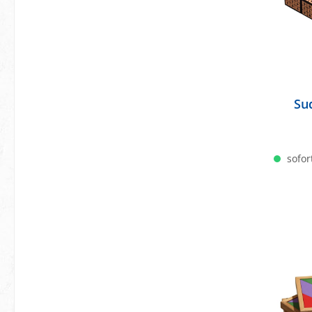
Su
sofort