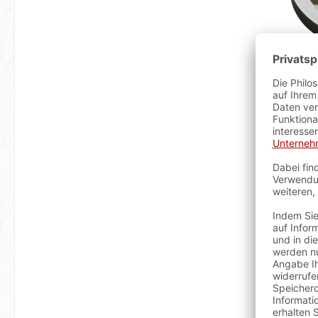
I
sofort