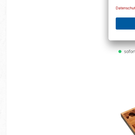
P
sofort