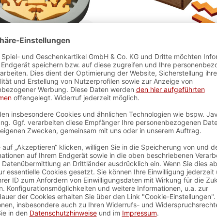
ch bin ein Bärliner
Gillux Puzzle
Artikelnummer:
3548
Artikelnummer:
35
 verfügbar - Lieferzeit ca. 2-3
sofort verfügbar - Lieferz
Werktage
Werktage
10,99 €*
18,00 €*
25,99 €*
(30% 
In den Warenkorb
In den Warenkor