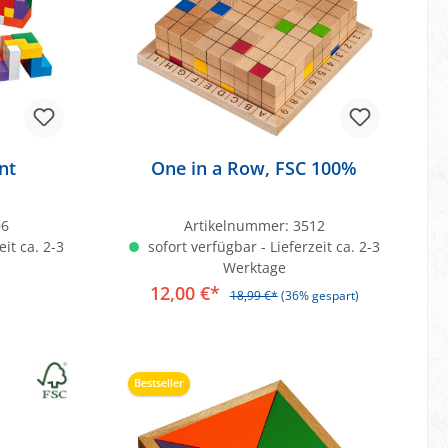
nt
One in a Row, FSC 100%
06
Artikelnummer:
3512
eit ca. 2-3
sofort verfügbar - Lieferzeit ca. 2-3
Werktage
12,00 €*
18,99 €*
(36% gespart)
b
In den Warenkorb
Bestseller