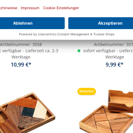
entominos Puzzle
IQ Puzzle 7 in 1,
Puzzleteile
Artikelnummer:
3558
Artikelnummer:
35
 verfügbar - Lieferzeit ca. 2-3
sofort verfügbar - Lieferz
Werktage
Werktage
10,99 €*
9,99 €*
In den Warenkorb
In den Warenkor
Bestseller