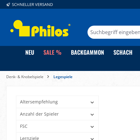
SCHNELLER VERSAND
springen
Zur Hauptnavigation springen
NEU
SALE %
BACKGAMMON
SCHACH
Denk- & Knobelspiele
Legespiele
Altersempfehlung
Anzahl der Spieler
FSC
Lernziele