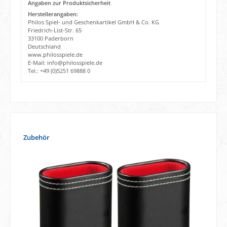
Angaben zur Produktsicherheit
Herstellerangaben:
Philos Spiel- und Geschenkartikel GmbH & Co. KG
Friedrich-List-Str. 65
33100 Paderborn
Deutschland
www.philosspiele.de
E-Mail: info@philosspiele.de
Tel.: +49 (0)5251 69888 0
Produktgalerie überspringen
Zubehör