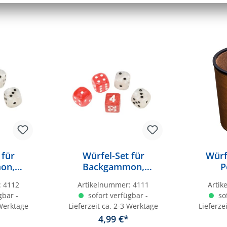
nteile nicht für Kinder
sgefahr.
 für
Würfel-Set für
Würf
on,
Backgammon,
P
chwarz
Kunststoff, rot weiß,
:
4112
Artikelnummer:
4111
Arti
m, 4
16 mm, 4 Würfel, 1
gbar -
sofort verfügbar -
sof
ppler
Doppler
 Werktage
Lieferzeit ca. 2-3 Werktage
Lieferze
4,99 €*