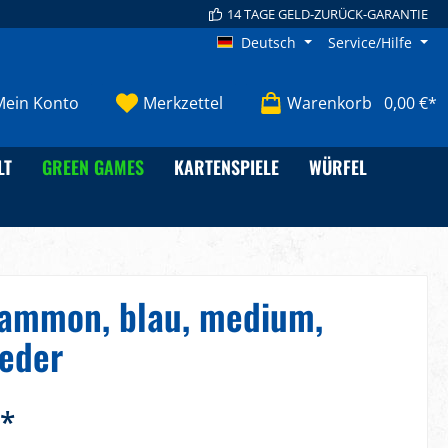
14 TAGE GELD-ZURÜCK-GARANTIE
Deutsch
Service/Hilfe
Mein Konto
Merkzettel
Warenkorb
0,00 €*
LT
GREEN GAMES
KARTENSPIELE
WÜRFEL
ammon, blau, medium,
eder
€*