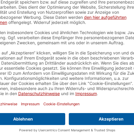
Gewinnen wird, wer als erster
Spielanleitung downloaden
elbecher
, 4 Würfel
, 15 dunkle
n
, Taktisches Denken