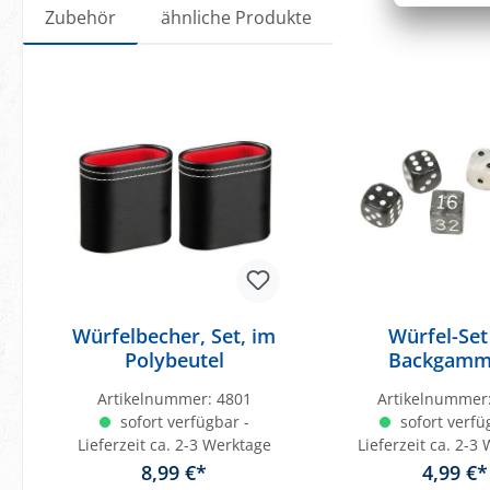
Zubehör
ähnliche Produkte
Spieldauer:
10 min.
Verpackung:
Philos
Produktgalerie überspringen
Warnhinweis:
Achtung! Wegen verschluckbarer Klei
unter 3 Jahren geeignet! Erstickung
Würfelbecher, Set, im
Würfel-Set
Polybeutel
Backgamm
Kunststoff, s
Artikelnummer:
4801
Artikelnummer
weiß, 16 m
sofort verfügbar -
sofort verfü
Würfel, 1 Do
Lieferzeit ca. 2-3 Werktage
Lieferzeit ca. 2-3
8,99 €*
4,99 €*