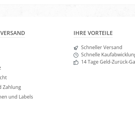
nkorb
In den Warenkorb
In d
& VERSAND
IHRE VORTEILE
Schneller Versand
Schnelle Kaufabwicklun
14 Tage Geld-Zurück-Ga
z
cht
d Zahlung
hen und Labels