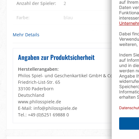
Anzahl der Spieler:
2
Farbe:
blau
Inhalt:
1 Dopplerwürfel
, 1 Kassette
, 2 Würf
Mehr Details
Spielsteine
, 15 helle Spielsteine
Lernziele:
Konzentration
, Strategisches Denke
Angaben zur Produktsicherheit
Material Kassette:
Filzinlett
, Kunstleder
, MDF
Herstellerangaben:
Philos Spiel- und Geschenkartikel GmbH & Co. KG
Material
Kunststoff mit Perleffekt
Friedrich-List-Str. 65
Spielsteine:
33100 Paderborn
Deutschland
www.philosspiele.de
Maße Spielsteine:
ø 28 mm
E-Mail: info@philosspiele.de
Tel.: +49 (0)5251 69888 0
Produktmerkmale:
Intarsien
, Steinablage
Spielanleitung:
DE, GB, FR, ES, IT, NL, DK, SE, PL, RU