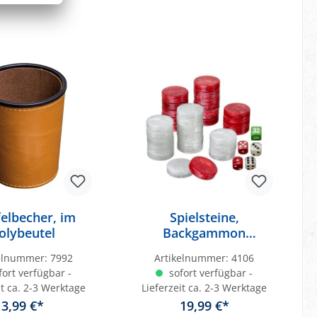
elbecher, im
Spielsteine,
olybeutel
Backgammon
medium, 28 x 8 mm,
kelnummer:
7992
Artikelnummer:
4106
Kunststoff, rot weiß,
ort verfügbar -
sofort verfügbar -
inkl. Würfel
it ca. 2-3 Werktage
Lieferzeit ca. 2-3 Werktage
3,99 €*
19,99 €*