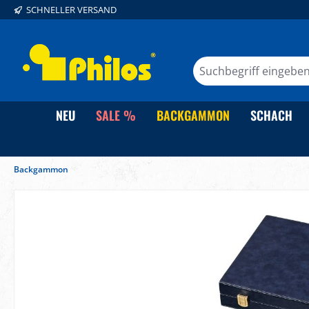
SCHNELLER VERSAND
springen
Zur Hauptnavigation springen
NEU
SALE %
BACKGAMMON
SCHACH
Backgammon
Bildergalerie überspringen