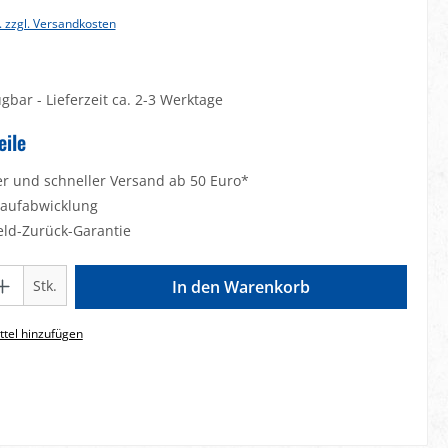
. zzgl. Versandkosten
gbar - Lieferzeit ca. 2-3 Werktage
eile
er und schneller Versand ab 50 Euro*
Kaufabwicklung
eld-Zurück-Garantie
Gib den gewünschten Wert ein oder benutze die Schaltflächen um die Anzahl zu e
Stk.
In den Warenkorb
tel hinzufügen