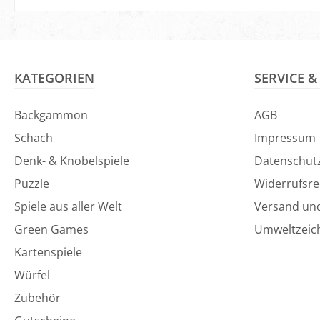
In den Warenkorb
In den Ware
KATEGORIEN
SERVICE 
Backgammon
AGB
Schach
Impressum
Denk- & Knobelspiele
Datenschut
Puzzle
Widerrufsre
Spiele aus aller Welt
Versand un
Green Games
Umweltzeic
Kartenspiele
Würfel
Zubehör