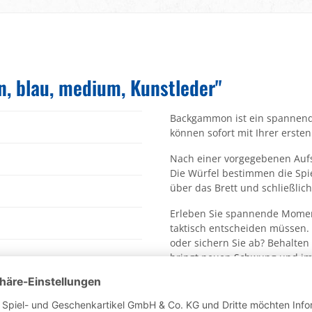
 blau, medium, Kunstleder"
Backgammon ist ein spannende
können sofort mit Ihrer ersten
Nach einer vorgegebenen Aufst
Die Würfel bestimmen die Spie
über das Brett und schließlich
Erleben Sie spannende Moment
taktisch entscheiden müssen. 
oder sichern Sie ab? Behalten
bringt neuen Schwung und im
für Sie aussieht, Sie können 
Sie dann wieder neu ins Spie