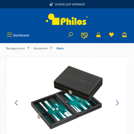
SCHNELLER VERSAND
alt springen
Sortiment
Backgammon
Kassetten
Klein
Bildergalerie überspringen