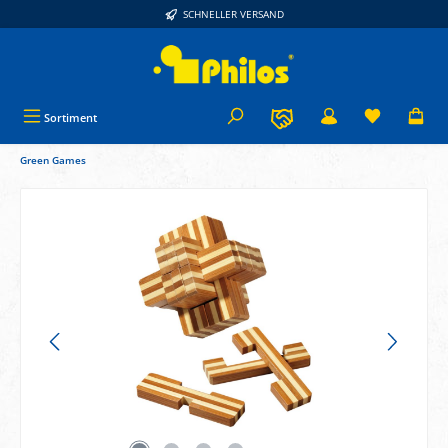
SCHNELLER VERSAND
alt springen
Sortiment
Green Games
Bildergalerie überspringen