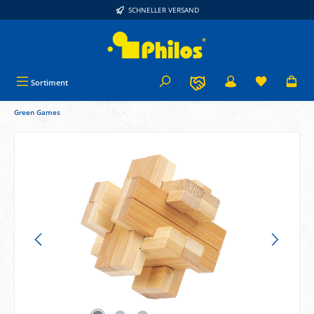
SCHNELLER VERSAND
alt springen
Sortiment
Green Games
Bildergalerie überspringen