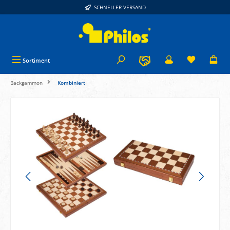
SCHNELLER VERSAND
alt springen
Sortiment
Backgammon
Kombiniert
Bildergalerie überspringen