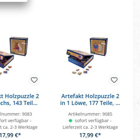
kt Holzpuzzle 2
Artefakt Holzpuzzle 2
uchs, 143 Teile,
in 1 Löwe, 177 Teile, in
magnetischer
magnetischer
kelnummer:
9083
Artikelnummer:
9085
ppschachtel
Klappschachtel
ort verfügbar -
sofort verfügbar -
it ca. 2-3 Werktage
Lieferzeit ca. 2-3 Werktage
17,99 €*
17,99 €*