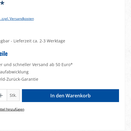
€*
. zzgl. Versandkosten
gbar - Lieferzeit ca. 2-3 Werktage
eile
er und schneller Versand ab 50 Euro*
Kaufabwicklung
eld-Zurück-Garantie
Gib den gewünschten Wert ein oder benutze die Schaltflächen um die Anzahl zu e
Stk.
In den Warenkorb
tel hinzufügen