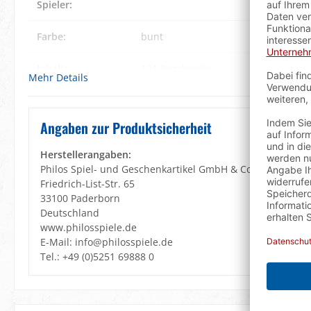
Spieler:
Farbe:
bunt
Inhalt:
161 Puzzleteile
Mehr Details
Lernziele:
Geduld
, Konzentration
, Motorik
, Vis
Angaben zur Produktsicherheit
Material:
Holz
Herstellerangaben:
Spieldauer:
60 min.
Philos Spiel- und Geschenkartikel GmbH & Co. KG
Friedrich-List-Str. 65
Verpackung:
Philos magnetische Klappschachtel
33100 Paderborn
Deutschland
www.philosspiele.de
Warnhinweis:
Achtung! Wegen verschluckbarer Klei
E-Mail: info@philosspiele.de
3 Jahren geeignet! Erstickungsgefahr
Tel.: +49 (0)5251 69888 0