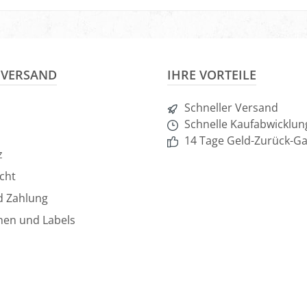
nkorb
In den Warenkorb
In d
& VERSAND
IHRE VORTEILE
Schneller Versand
Schnelle Kaufabwicklun
14 Tage Geld-Zurück-Ga
z
cht
d Zahlung
hen und Labels