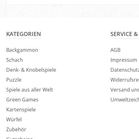
In den Warenkorb
In den Ware
KATEGORIEN
SERVICE 
Backgammon
AGB
Schach
Impressum
Denk- & Knobelspiele
Datenschut
Puzzle
Widerrufsre
Spiele aus aller Welt
Versand un
Green Games
Umweltzeic
Kartenspiele
Würfel
Zubehör