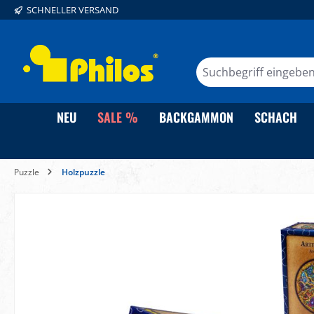
SCHNELLER VERSAND
springen
Zur Hauptnavigation springen
NEU
SALE %
BACKGAMMON
SCHACH
Puzzle
Holzpuzzle
Bildergalerie überspringen