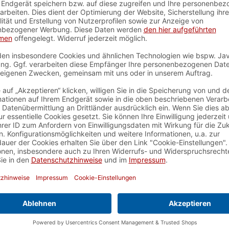
uelles Denken
nteile nicht für Kinder unter
.