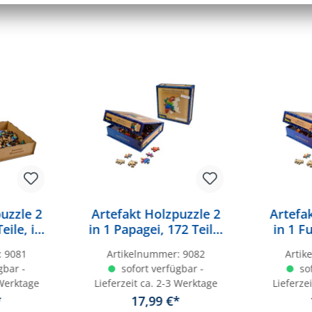
uzzle 2
Artefakt Holzpuzzle 2
Artefa
eile, in
in 1 Papagei, 172 Teile,
in 1 F
x
in magnetischer
in 
:
9081
Artikelnummer:
9082
Arti
Klappschachtel
Kla
gbar -
sofort verfügbar -
sof
 Werktage
Lieferzeit ca. 2-3 Werktage
Lieferze
*
17,99 €*