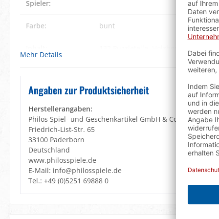
Spieler:
Farbe:
bunt
Inhalt:
132 Puzzleteile
, Holzbox
Mehr Details
Lernziele:
Geduld
, Konzentration
, Motorik
, Vis
Angaben zur Produktsicherheit
Material:
Holz
Herstellerangaben:
Spieldauer:
60 min.
Philos Spiel- und Geschenkartikel GmbH & Co. KG
Friedrich-List-Str. 65
Verpackung:
Klarsichtfolie
33100 Paderborn
Deutschland
www.philosspiele.de
Warnhinweis:
Achtung! Wegen verschluckbarer Klei
E-Mail: info@philosspiele.de
3 Jahren geeignet! Erstickungsgefahr
Tel.: +49 (0)5251 69888 0