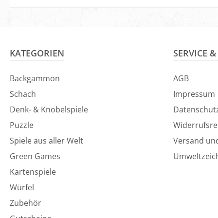
In den Ware
KATEGORIEN
SERVICE 
Backgammon
AGB
Schach
Impressum
Denk- & Knobelspiele
Datenschut
Puzzle
Widerrufsre
Spiele aus aller Welt
Versand un
Green Games
Umweltzeic
Kartenspiele
Würfel
Zubehör