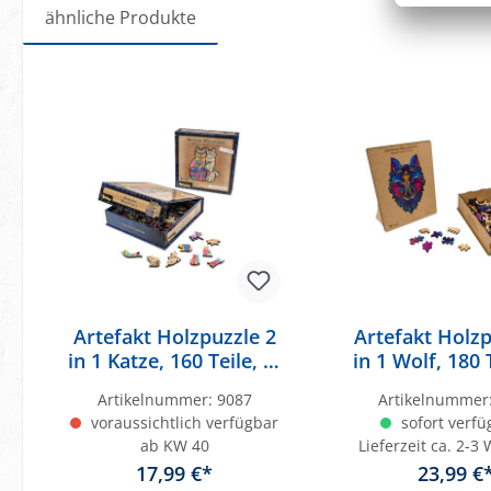
ähnliche Produkte
Produktgalerie überspringen
Artefakt Holzpuzzle 2
Artefakt Holzp
in 1 Katze, 160 Teile, in
in 1 Wolf, 180 T
magnetischer
Holzbo
Artikelnummer:
9087
Artikelnummer
Klappschachtel
voraussichtlich verfügbar
sofort verfü
ab KW 40
Lieferzeit ca. 2-3
17,99 €*
23,99 €