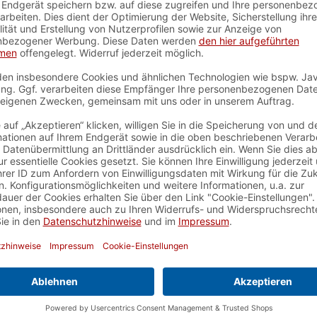
uelles Denken
nteile nicht für Kinder unter
.