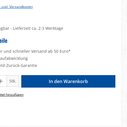
. zzgl. Versandkosten
gbar - Lieferzeit ca. 2-3 Werktage
eile
er und schneller Versand ab 50 Euro*
Kaufabwicklung
eld-Zurück-Garantie
Gib den gewünschten Wert ein oder benutze die Schaltflächen um die Anzahl zu e
Stk.
In den Warenkorb
tel hinzufügen