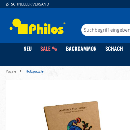
SCHNELLER VERSAND
springen
Zur Hauptnavigation springen
NEU
SALE %
BACKGAMMON
SCHACH
Puzzle
Holzpuzzle
Bildergalerie überspringen