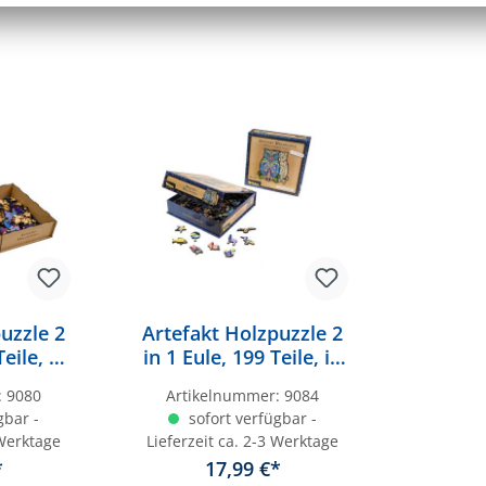
uzzle 2
Artefakt Holzpuzzle 2
eile, in
in 1 Eule, 199 Teile, in
x
magnetischer
:
9080
Artikelnummer:
9084
Klappschachtel
gbar -
sofort verfügbar -
 Werktage
Lieferzeit ca. 2-3 Werktage
*
17,99 €*