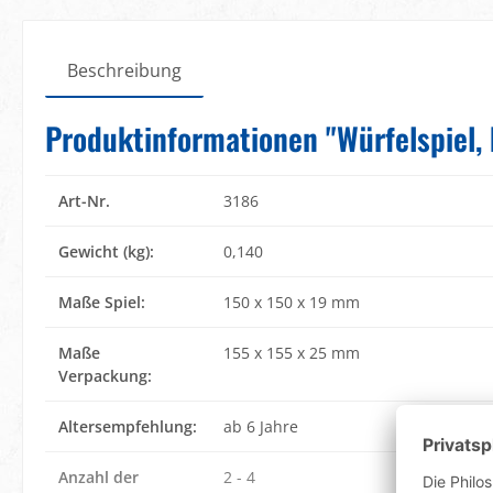
Beschreibung
Produktinformationen "Würfelspiel, 
Art-Nr.
3186
Gewicht (kg):
0,140
Maße Spiel:
150 x 150 x 19 mm
Maße
155 x 155 x 25 mm
Verpackung:
Altersempfehlung:
ab 6 Jahre
Anzahl der
2 - 4