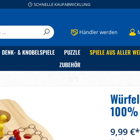
SCHNELLE KAUFABWICKLUNG
Händler werden
DENK- & KNOBELSPIELE
PUZZLE
SPIELE AUS ALLER WE
ZUBEHÖR
Würfel
100%
9,99 €*