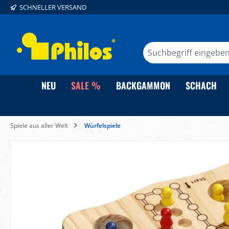
SCHNELLER VERSAND
springen
Zur Hauptnavigation springen
NEU
SALE %
BACKGAMMON
SCHACH
Spiele aus aller Welt
Würfelspiele
Bildergalerie überspringen