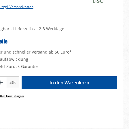
. zzgl. Versandkosten
gbar - Lieferzeit ca. 2-3 Werktage
eile
er und schneller Versand ab 50 Euro*
Kaufabwicklung
eld-Zurück-Garantie
Gib den gewünschten Wert ein oder benutze die Schaltflächen um die Anzahl zu e
Stk.
In den Warenkorb
tel hinzufügen