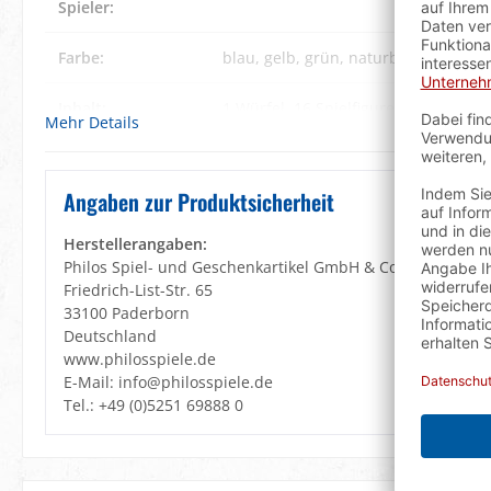
Spieler:
Farbe:
blau
, gelb
, grün
, naturbraun
, rot
Inhalt:
1 Würfel
, 16 Spielfiguren (4 pro Farb
Mehr Details
Lernziele:
Geduld
, Rechnen
, Strategisches De
Angaben zur Produktsicherheit
Material:
Kiefer
Herstellerangaben:
Spielanleitung:
DE, GB, FR, ES, IT, NL, DK, SE, PL, RU
Philos Spiel- und Geschenkartikel GmbH & Co. KG
Friedrich-List-Str. 65
Spieldauer:
10 min.
33100 Paderborn
Deutschland
www.philosspiele.de
Verpackung:
Philos
E-Mail: info@philosspiele.de
Tel.: +49 (0)5251 69888 0
Warnhinweis:
Achtung! Wegen verschluckbarer Klei
3 Jahren geeignet! Erstickungsgefahr