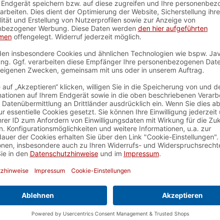
e)
, Spielbrett aus Holz
nken
, Taktisches Denken
nteile nicht für Kinder unter
.