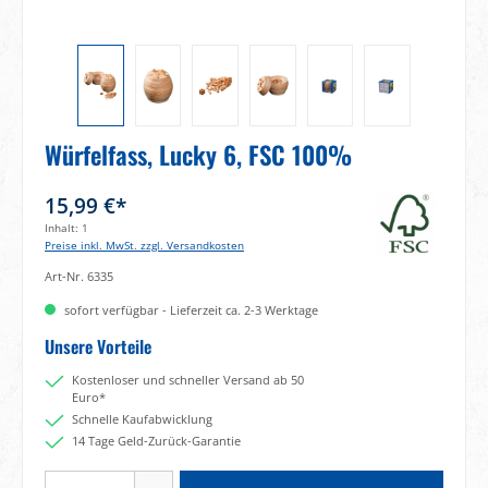
Würfelfass, Lucky 6, FSC 100%
15,99 €*
Inhalt:
1
Preise inkl. MwSt. zzgl. Versandkosten
Art-Nr.
6335
sofort verfügbar - Lieferzeit ca. 2-3 Werktage
Unsere Vorteile
Kostenloser und schneller Versand ab 50
Euro*
Schnelle Kaufabwicklung
14 Tage Geld-Zurück-Garantie
Produkt Anzahl: Gib den gewünschten Wert ein oder benutze die Schaltflächen um di