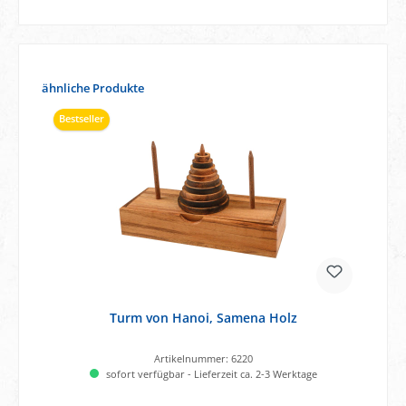
Produktgalerie überspringen
ähnliche Produkte
Bestseller
Turm von Hanoi, Samena Holz
Artikelnummer:
6220
sofort verfügbar - Lieferzeit ca. 2-3 Werktage