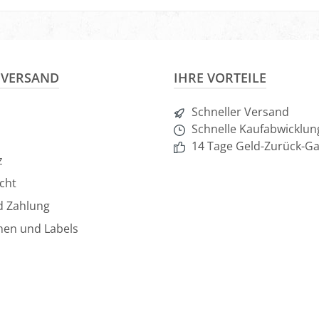
nkorb
In den Warenkorb
In d
& VERSAND
IHRE VORTEILE
Schneller Versand
Schnelle Kaufabwicklun
14 Tage Geld-Zurück-Ga
z
cht
d Zahlung
hen und Labels