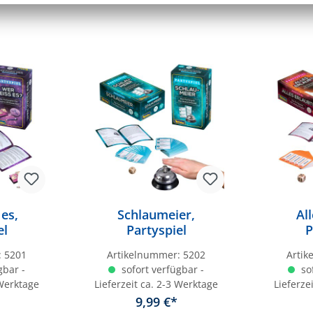
es,
Schlaumeier,
Al
el
Partyspiel
P
:
5201
Artikelnummer:
5202
Arti
gbar -
sofort verfügbar -
sof
 Werktage
Lieferzeit ca. 2-3 Werktage
Lieferze
9,99 €*