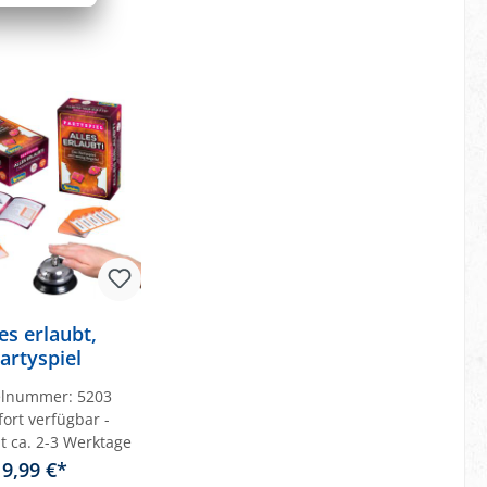
les erlaubt,
artyspiel
kelnummer:
5203
ort verfügbar -
it ca. 2-3 Werktage
9,99 €*