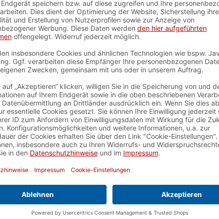
3 blaue Würfel
, 3 rote Würfel
,
ion
, Logisches Denken
,
nteile nicht für Kinder unter
.