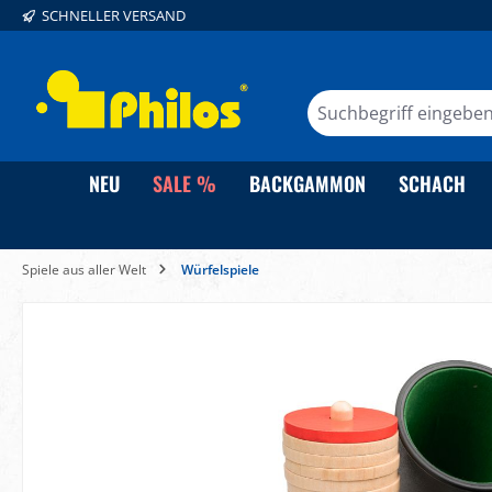
SCHNELLER VERSAND
springen
Zur Hauptnavigation springen
NEU
SALE %
BACKGAMMON
SCHACH
Spiele aus aller Welt
Würfelspiele
Bildergalerie überspringen