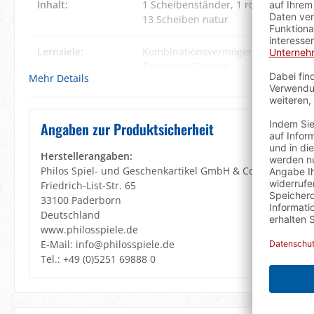
Inhalt:
1 Scheibenständer
, 1 rote Scheibe
, 
13 Scheiben natur
Lernziele:
Kombinationsvermögen
, Konzentrat
Taktisches Denken
Mehr Details
Material:
Birke
, Kunststoff
Angaben zur Produktsicherheit
Spielanleitung:
DE, FR
Herstellerangaben:
Spieldauer:
10 min.
Philos Spiel- und Geschenkartikel GmbH & Co. KG
Friedrich-List-Str. 65
Verpackung:
Philos Set-Up Box
33100 Paderborn
Deutschland
Warnhinweis:
Achtung! Wegen verschluckbarer Klei
www.philosspiele.de
3 Jahren geeignet! Erstickungsgefahr
E-Mail: info@philosspiele.de
Tel.: +49 (0)5251 69888 0