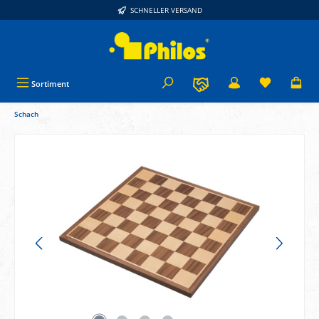
SCHNELLER VERSAND
alt springen
Sortiment
Schach
Bildergalerie überspringen