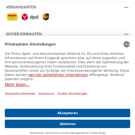
VERSANDARTEN
SICHER EINKAUFEN
SOCIAL MEDIA
Facebook
Instagram
AGB
Impressum
Datenschutz
Widerrufsrecht
Versand und Zahlung
Umweltzeichen und Labels
* Alle Preise inkl. gesetzl. Mehrwertsteuer zzgl.
Versandkosten
und ggf.
Nachnahmegebühren, wenn nicht anders angegeben.
© 2026 Philos GmbH & Co.KG - Alle Rechte vorbehalten. Theme by
ThemeWare®