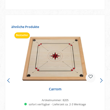
Produktgalerie überspringen
ähnliche Produkte
Bestseller
Carrom
Artikelnummer:
8205
sofort verfügbar - Lieferzeit ca. 2-3 Werktage