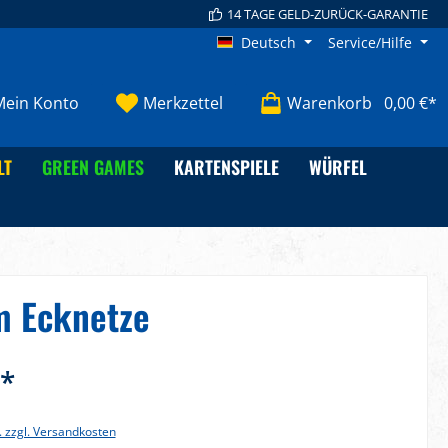
14 TAGE GELD-ZURÜCK-GARANTIE
Deutsch
Service/Hilfe
Mein Konto
Merkzettel
Warenkorb
0,00 €*
LT
GREEN GAMES
KARTENSPIELE
WÜRFEL
m Ecknetze
€*
. zzgl. Versandkosten