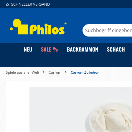
SCHNELLER VERSAND
springen
Zur Hauptnavigation springen
NEU
SALE %
BACKGAMMON
SCHACH
Spiele aus aller Welt
Carrom
Carrom Zubehör
Bildergalerie überspringen