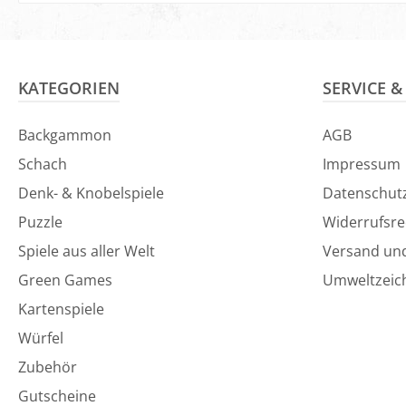
In den Ware
KATEGORIEN
SERVICE 
Backgammon
AGB
Schach
Impressum
Denk- & Knobelspiele
Datenschut
Puzzle
Widerrufsre
Spiele aus aller Welt
Versand un
Green Games
Umweltzeic
Kartenspiele
Würfel
Zubehör
Gutscheine