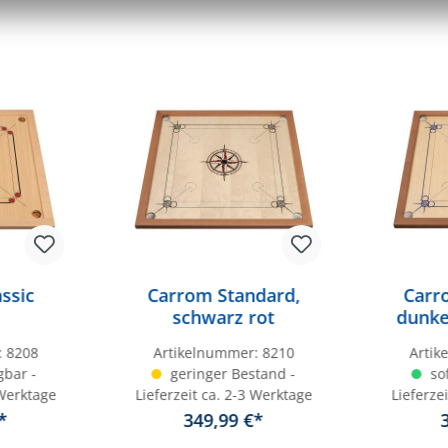
ssic
Carrom Standard,
Carr
schwarz rot
dunke
:
8208
Artikelnummer:
8210
Arti
gbar -
geringer Bestand -
sof
 Werktage
Lieferzeit ca. 2-3 Werktage
Lieferze
*
349,99 €*