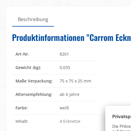
Beschreibung
Produktinformationen "Carrom Eckn
Art-Nr.
8261
Gewicht (kg):
0,035
Maße Verpackung:
75 x 75 x 25 mm
Altersempfehlung:
ab 6 Jahre
Farbe:
weiß
Inhalt:
4 Ecknetze