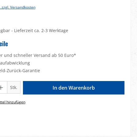
. zzgl. Versandkosten
gbar - Lieferzeit ca. 2-3 Werktage
eile
er und schneller Versand ab 50 Euro*
Kaufabwicklung
eld-Zurück-Garantie
Gib den gewünschten Wert ein oder benutze die Schaltflächen um die Anzahl zu e
Stk.
In den Warenkorb
tel hinzufügen