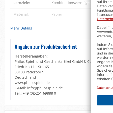
Lernziele:
Kombinationsvermögen
, Konzentrat
Material:
Papier
Material Box:
Pappe
Mehr Details
Verpackung:
Philos
Angaben zur Produktsicherheit
Herstellerangaben:
Philos Spiel- und Geschenkartikel GmbH & Co. KG
Friedrich-List-Str. 65
33100 Paderborn
Deutschland
www.philosspiele.de
E-Mail: info@philosspiele.de
Tel.: +49 (0)5251 69888 0