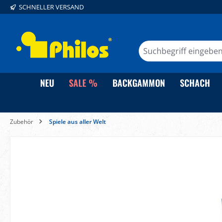
SCHNELLER VERSAND
springen
Zur Hauptnavigation springen
NEU
SALE %
BACKGAMMON
SCHACH
Zubehör
Spiele aus aller Welt
Bildergalerie überspringen