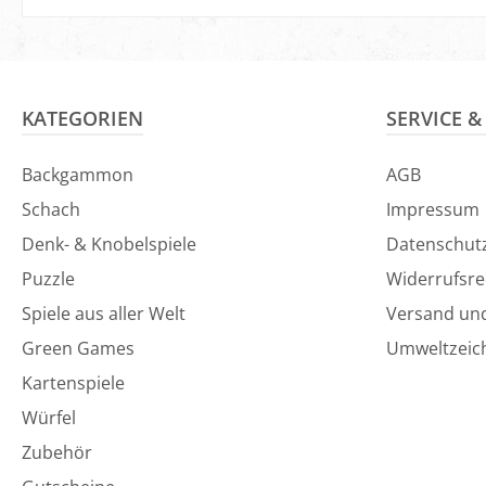
In den Warenkorb
KATEGORIEN
SERVICE 
Backgammon
AGB
Schach
Impressum
Denk- & Knobelspiele
Datenschut
Puzzle
Widerrufsre
Spiele aus aller Welt
Versand un
Green Games
Umweltzeic
Kartenspiele
Würfel
Zubehör